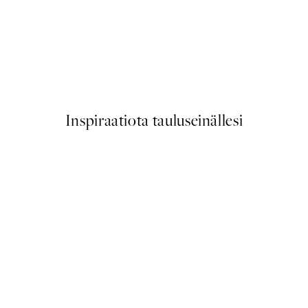
50%*
 in the Ocean Juliste
Cool Cat Jazz Club Juliste
Alkaen 6,50 €
13 €
Inspiraatiota tauluseinällesi