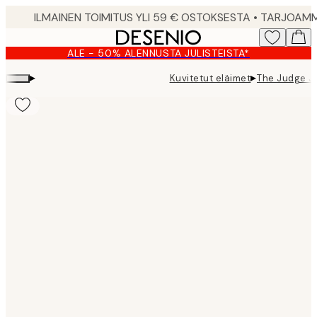
Skip
to
main
ALE - 50% ALENNUSTA JULISTEISTA*
content.
▸
▸
Kuvitetut eläimet
The Judge Ju
Product
images