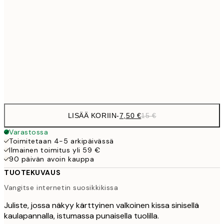
10,9
30x40 cm
21,
1
50x70 cm
Frame
options
LISÄÄ KORIIN
-
7,50 €
15 €
Varastossa
Toimitetaan 4-5 arkipäivässä
Ilmainen toimitus yli 59 €
90 päivän avoin kauppa
TUOTEKUVAUS
Vangitse internetin suosikkikissa
Juliste, jossa näkyy kärttyinen valkoinen kissa sinisellä
kaulapannalla, istumassa punaisella tuolilla.