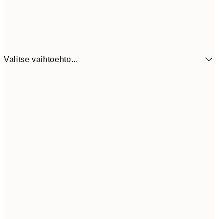
Valitse vaihtoehto...
7,
21x30 cm