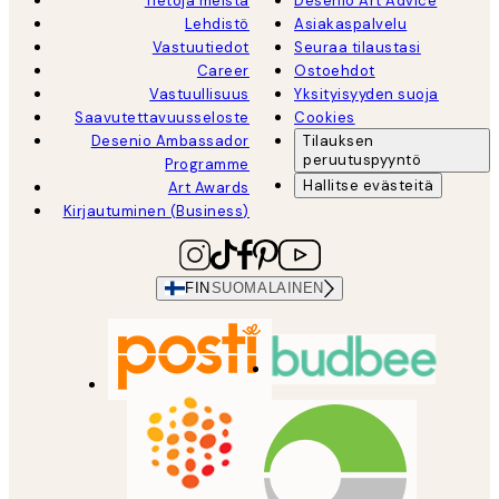
Tietoja meistä
Desenio Art Advice
Lehdistö
Asiakaspalvelu
Vastuutiedot
Seuraa tilaustasi
Career
Ostoehdot
Vastuullisuus
Yksityisyyden suoja
Saavutettavuusseloste
Cookies
Desenio Ambassador
Tilauksen
peruutuspyyntö
Programme
Hallitse evästeitä
Art Awards
Kirjautuminen (Business)
FIN
SUOMALAINEN