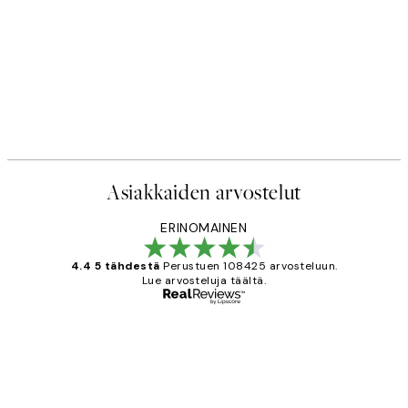
Asiakkaiden arvostelut
ERINOMAINEN
4.4 5 tähdestä
Perustuen 108425 arvosteluun.
Lue arvosteluja täältä.
Varmennettu ostaja
asiakkaiden
arvostelut
Very good quality. Fast delivery.
Thankyou.