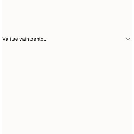
Valitse vaihtoehto...
11,4
50x70 cm