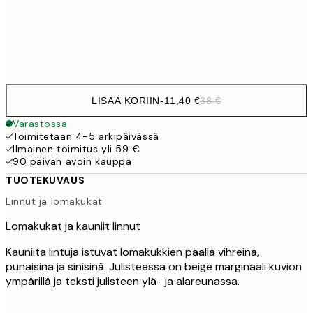
Frame
options
LISÄÄ KORIIN
-
11,40 €
38 €
Varastossa
Toimitetaan 4-5 arkipäivässä
Ilmainen toimitus yli 59 €
90 päivän avoin kauppa
TUOTEKUVAUS
Linnut ja lomakukat
Lomakukat ja kauniit linnut
Kauniita lintuja istuvat lomakukkien päällä vihreinä,
punaisina ja sinisinä. Julisteessa on beige marginaali kuvion
ympärillä ja teksti julisteen ylä- ja alareunassa.