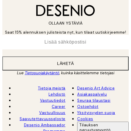
OLLAAN YSTÄVIÄ
Saat 15% alennuksen julisteista nyt, kun tilaat uutiskirjeemme!
*
Sähköposti
LÄHETÄ
Lue
Tietosuojakäytäntö
, kuinka käsittelemme tietojasi
Tietoja meistä
Desenio Art Advice
Lehdistö
Asiakaspalvelu
Vastuutiedot
Seuraa tilaustasi
Career
Ostoehdot
Vastuullisuus
Yksityisyyden suoja
Saavutettavuusseloste
Cookies
Desenio Ambassador
Tilauksen
peruutuspyyntö