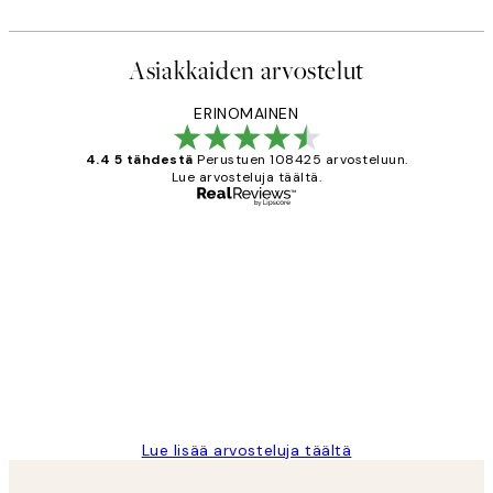
Asiakkaiden arvostelut
ERINOMAINEN
4.4 5 tähdestä
Perustuen 108425 arvosteluun.
Lue arvosteluja täältä.
Varmennettu ostaja
asiakkaiden
arvostelut
Very good quality. Fast delivery.
Thankyou.
19 touko
Tina I
Lue lisää arvosteluja täältä