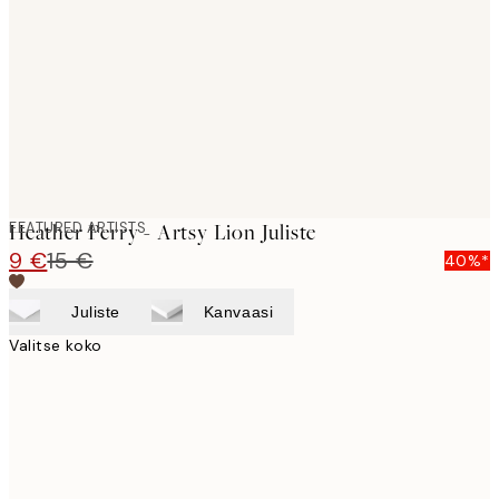
images
FEATURED ARTISTS
Heather Perry - Artsy Lion Juliste
9 €
15 €
40%*
Juliste
Kanvaasi
Valitse koko