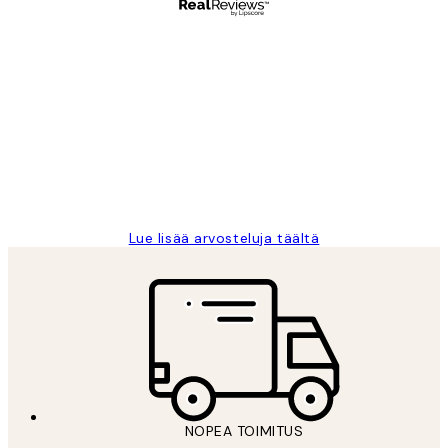
Varmennettu ostaja
asiakkaiden
arvostelut
Very good quality. Fast delivery.
Thankyou.
19 touko
Tina I
Lue lisää arvosteluja täältä
NOPEA TOIMITUS