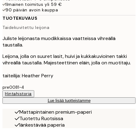
Ilmainen toimitus yli 59 €
90 päivän avoin kauppa
TUOTEKUVAUS
Taidekuvitettu leijona
Juliste leijonasta muodikkaissa vaatteissa vihreällä
taustalla.
Leijona, jolla on suuret lasit, huivi ja kukkakuvioinen takki
vihreällä taustalla. Majesteettinen eläin, jolla on muotitaju.
taiteilija: Heather Perry
pre0081-4
Hintahistoria
Lue lisää tuotteistamme
Mattapintainen premium-paperi
Tuotettu Ruotsissa
Iänkestävää paperia