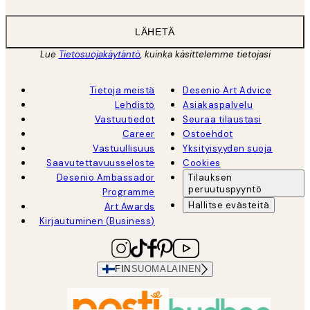
LÄHETÄ
Lue
Tietosuojakäytäntö
, kuinka käsittelemme tietojasi
Tietoja meistä
Desenio Art Advice
Lehdistö
Asiakaspalvelu
Vastuutiedot
Seuraa tilaustasi
Career
Ostoehdot
Vastuullisuus
Yksityisyyden suoja
Saavutettavuusseloste
Cookies
Desenio Ambassador
Tilauksen
peruutuspyyntö
Programme
Hallitse evästeitä
Art Awards
Kirjautuminen (Business)
FIN
SUOMALAINEN