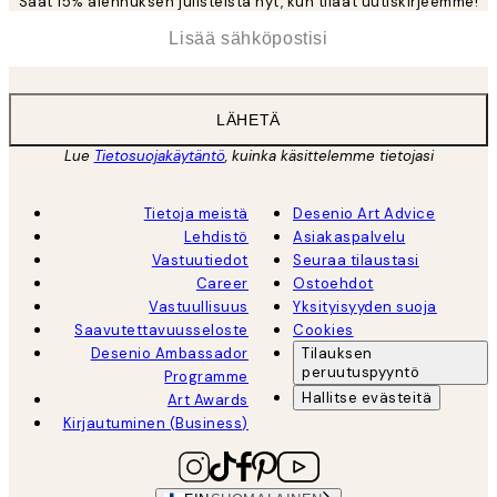
Saat 15% alennuksen julisteista nyt, kun tilaat uutiskirjeemme!
*
Sähköposti
LÄHETÄ
Lue
Tietosuojakäytäntö
, kuinka käsittelemme tietojasi
Tietoja meistä
Desenio Art Advice
Lehdistö
Asiakaspalvelu
Vastuutiedot
Seuraa tilaustasi
Career
Ostoehdot
Vastuullisuus
Yksityisyyden suoja
Saavutettavuusseloste
Cookies
Desenio Ambassador
Tilauksen
peruutuspyyntö
Programme
Hallitse evästeitä
Art Awards
Kirjautuminen (Business)