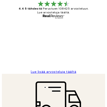
4.4 5 tähdestä
Perustuen 108425 arvosteluun.
Lue arvosteluja täältä.
Varmennettu ostaja
asiakkaiden
arvostelut
Very good quality. Fast delivery.
Thankyou.
19 touko
Tina I
Lue lisää arvosteluja täältä