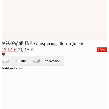
images
FEATURED ARTISTS
Mrs Mighetto - Whispering Bloom Juliste
13,17 €
21,95 €
40%*
Juliste
Kanvaasi
Valitse koko