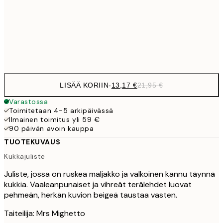
22,8
50x70 cm
Frame
options
LISÄÄ KORIIN
-
13,17 €
21,95 €
Varastossa
Toimitetaan 4-5 arkipäivässä
Ilmainen toimitus yli 59 €
90 päivän avoin kauppa
TUOTEKUVAUS
Kukkajuliste
Juliste, jossa on ruskea maljakko ja valkoinen kannu täynnä
kukkia. Vaaleanpunaiset ja vihreät terälehdet luovat
pehmeän, herkän kuvion beigeä taustaa vasten.
Taiteilija: Mrs Mighetto