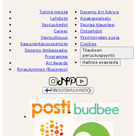
Tietoja meistä
Desenio Art Advice
Lehdistö
Asiakaspalvelu
Vastuutiedot
Seuraa tilaustasi
Career
Ostoehdot
Vastuullisuus
Yksityisyyden suoja
Saavutettavuusseloste
Cookies
Desenio Ambassador
Tilauksen
peruutuspyyntö
Programme
Hallitse evästeitä
Art Awards
Kirjautuminen (Business)
FIN
SUOMALAINEN