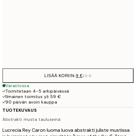
13,1
30x40 cm
21,
22,8
50x70 cm
Frame
options
LISÄÄ KORIIN
-
9 €
15 €
Varastossa
Toimitetaan 4-5 arkipäivässä
Ilmainen toimitus yli 59 €
90 päivän avoin kauppa
TUOTEKUVAUS
Abstrakti musta tauluseinä
Lucrecia Rey Caron luoma luova abstrakti juliste mustissa