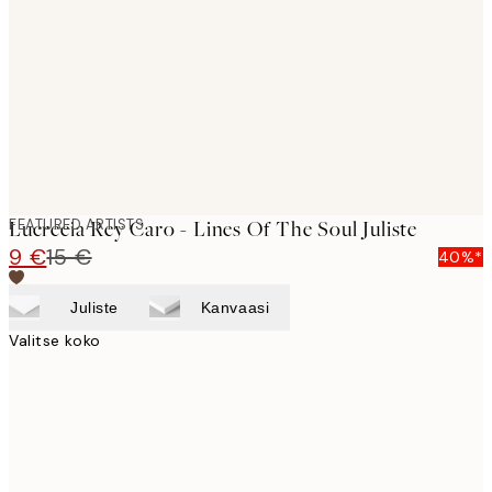
images
FEATURED ARTISTS
Lucrecia Rey Caro - Lines Of The Soul Juliste
9 €
15 €
40%*
Juliste
Kanvaasi
Valitse koko