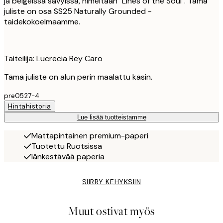
ja beigeissä sävyissä, nimeltään "Lines of the Soul". Tämä
juliste on osa SS25 Naturally Grounded -
taidekokoelmaamme.
Taiteilija: Lucrecia Rey Caro
Tämä juliste on alun perin maalattu käsin.
pre0527-4
Hintahistoria
Lue lisää tuotteistamme
Mattapintainen premium-paperi
Tuotettu Ruotsissa
Iänkestävää paperia
SIIRRY KEHYKSIIN
Muut ostivat myös