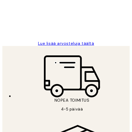
Very good quality. Fast delivery.
Thankyou.
19 touko
Tina I
Lue lisää arvosteluja täältä
NOPEA TOIMITUS
4-5 päivää