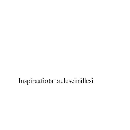
50%*
Watercolor Seaside Juliste
Alkaen 9,98 €
19,95 €
Inspiraatiota tauluseinällesi