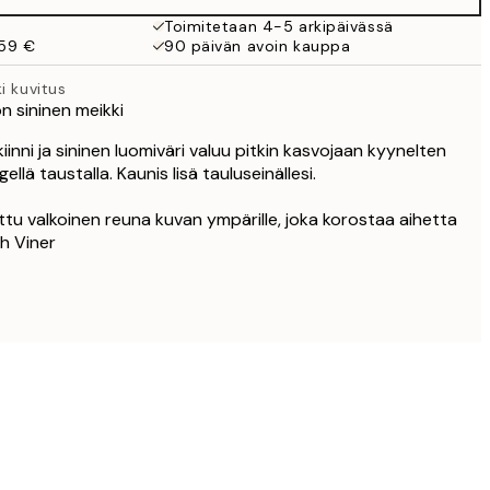
Toimitetaan 4-5 arkipäivässä
 59 €
90 päivän avoin kauppa
i kuvitus
on sininen meikki
iinni ja sininen luomiväri valuu pitkin kasvojaan kyynelten
lä taustalla. Kaunis lisä tauluseinällesi.
ttu valkoinen reuna kuvan ympärille, joka korostaa aihetta
igh Viner