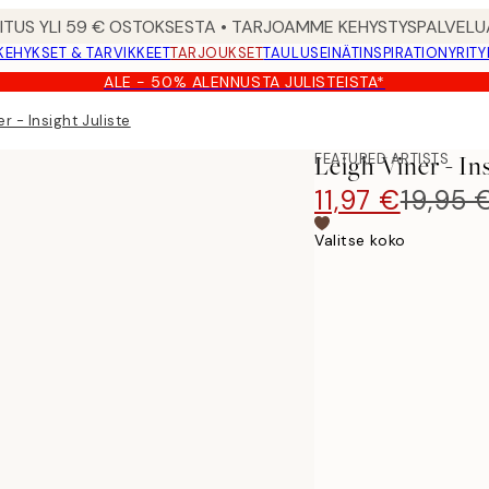
MITUS YLI 59 € OSTOKSESTA • TARJOAMME KEHYSTYSPALVELU
KEHYKSET & TARVIKKEET
TARJOUKSET
TAULUSEINÄT
INSPIRATION
YRITY
ALE - 50% ALENNUSTA JULISTEISTA*
r - Insight Juliste
FEATURED ARTISTS
Leigh Viner - Ins
11,97 €
19,95 
Valitse koko