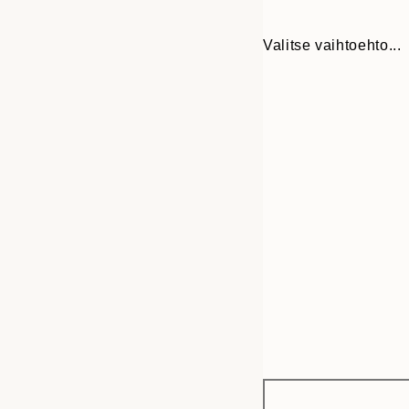
Valitse vaihtoehto...
Frame
30x40 cm
options
50x70 cm