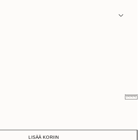
11,97 €
19,95 €
19,47 €
32,45 €
LISÄÄ KORIIN