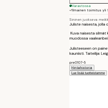
Varastossa
Ilmainen toimitus yli
Sininen juokseva meikk
Juliste naisesta, jolla 
Kuva naisesta silmät k
muodossa vaaleanbeigel
Julisteeseen on paine
kauniisti. Taiteilija: Le
pre0107-5
Hintahistoria
Lue lisää tuotteistamme