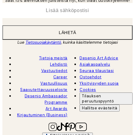
Saat 15% alennuksen julisteista nyt, kun tilaat uutiskirjeemme!
*
Sähköposti
LÄHETÄ
Lue
Tietosuojakäytäntö
, kuinka käsittelemme tietojasi
Tietoja meistä
Desenio Art Advice
Lehdistö
Asiakaspalvelu
Vastuutiedot
Seuraa tilaustasi
Career
Ostoehdot
Vastuullisuus
Yksityisyyden suoja
Saavutettavuusseloste
Cookies
Desenio Ambassador
Tilauksen
peruutuspyyntö
Programme
Hallitse evästeitä
Art Awards
Kirjautuminen (Business)