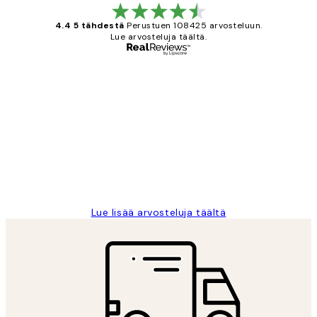
4.4 5 tähdestä
Perustuen 108425 arvosteluun.
Lue arvosteluja täältä.
Varmennettu ostaja
asiakkaiden
arvostelut
Very good quality. Fast delivery.
Thankyou.
19 touko
Tina I
Lue lisää arvosteluja täältä