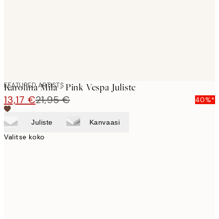
images
FEATURED ARTISTS
Karolina Mila - Pink Vespa Juliste
13,17 €
21,95 €
40%*
Juliste
Kanvaasi
Valitse koko