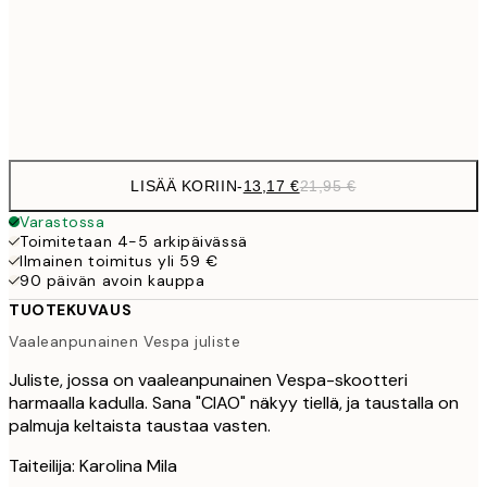
22,8
50x70 cm
Frame
options
LISÄÄ KORIIN
-
13,17 €
21,95 €
Varastossa
Toimitetaan 4-5 arkipäivässä
Ilmainen toimitus yli 59 €
90 päivän avoin kauppa
TUOTEKUVAUS
Vaaleanpunainen Vespa juliste
Juliste, jossa on vaaleanpunainen Vespa-skootteri
harmaalla kadulla. Sana "CIAO" näkyy tiellä, ja taustalla on
palmuja keltaista taustaa vasten.
Taiteilija: Karolina Mila