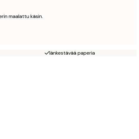
erin maalattu käsin.
Iänkestävää paperia