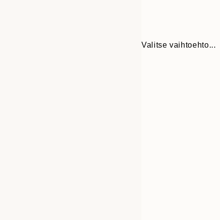
Valitse vaihtoehto...
Frame
30x40 cm
options
50x70 cm