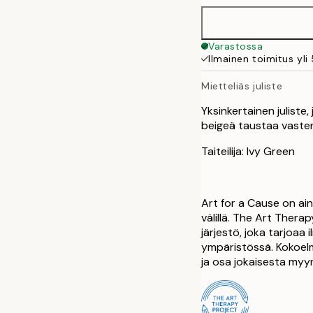
Varastossa
Ilmainen toimitus yli
Mietteliäs juliste
Yksinkertainen juliste,
beigeä taustaa vasten.
Taiteilija: Ivy Green
Art for a Cause on ai
välillä. The Art Ther
järjestö, joka tarjoaa
ympäristössä. Kokoelm
ja osa jokaisesta myyn