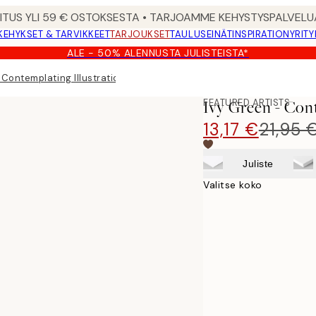
MITUS YLI 59 € OSTOKSESTA • TARJOAMME KEHYSTYSPALVELU
KEHYKSET & TARVIKKEET
TARJOUKSET
TAULUSEINÄT
INSPIRATION
YRITY
ALE - 50% ALENNUSTA JULISTEISTA*
 Contemplating Illustration Juliste
FEATURED ARTISTS
Ivy Green - Cont
13,17 €
21,95 
Juliste
Valitse koko