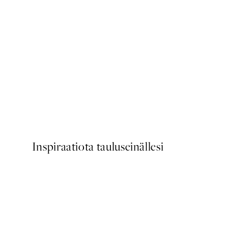
50%*
Cup of Espresso Juliste
Alkaen 6,50 €
13 €
Inspiraatiota tauluseinällesi