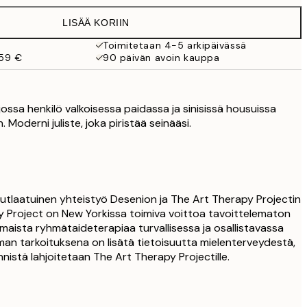
38 €
LISÄÄ KORIIN
Toimitetaan 4-5 arkipäivässä
 59 €
90 päivän avoin kauppa
 jossa henkilö valkoisessa paidassa ja sinisissä housuissa
 Moderni juliste, joka piristää seinääsi.
nutlaatuinen yhteistyö Desenion ja The Art Therapy Projectin
apy Project on New Yorkissa toimiva voittoa tavoittelematon
 ilmaista ryhmätaideterapiaa turvallisessa ja osallistavassa
an tarkoituksena on lisätä tietoisuutta mielenterveydestä,
nistä lahjoitetaan The Art Therapy Projectille.