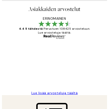
Asiakkaiden arvostelut
ERINOMAINEN
4.4 5 tähdestä
Perustuen 108425 arvosteluun.
Lue arvosteluja täältä.
Varmennettu ostaja
asiakkaiden
arvostelut
Very good quality. Fast delivery.
Thankyou.
19 touko
Tina I
Lue lisää arvosteluja täältä