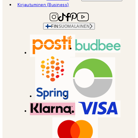
Kirjautuminen (Business)
FIN
SUOMALAINEN