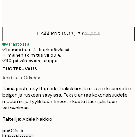
Frame
options
LISÄÄ KORIIN
-
13,17 €
21,95 €
Varastossa
Toimitetaan 4-5 arkipäivässä
Ilmainen toimitus yli 59 €
90 päivän avoin kauppa
TUOTEKUVAUS
Abstrakti Orkidea
Tämä juliste näyttää orkideakukkien lumoavan kauneuden
beigen ja ruskean sävyissä. Teksti antaa kokonaisuudelle
modernin ja tyylikkään ilmeen, rikastuttaen julisteen
vetovoimaa.
Taiteilija: Adele Naidoo
pre0415-5