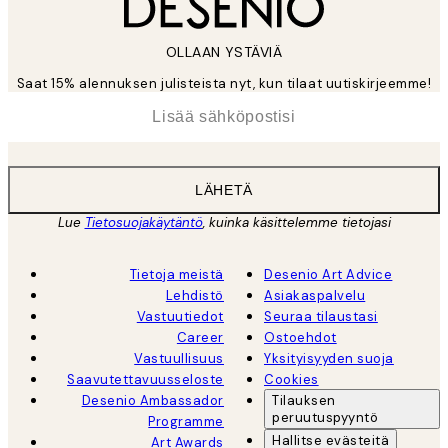
OLLAAN YSTÄVIÄ
Saat 15% alennuksen julisteista nyt, kun tilaat uutiskirjeemme!
*
Sähköposti
LÄHETÄ
Lue
Tietosuojakäytäntö
, kuinka käsittelemme tietojasi
Tietoja meistä
Desenio Art Advice
Lehdistö
Asiakaspalvelu
Vastuutiedot
Seuraa tilaustasi
Career
Ostoehdot
Vastuullisuus
Yksityisyyden suoja
Saavutettavuusseloste
Cookies
Desenio Ambassador
Tilauksen
peruutuspyyntö
Programme
Hallitse evästeitä
Art Awards