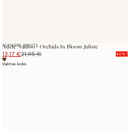
FEATURED ARTISTS
Adele Naidoo - Orchids In Bloom Juliste
13,17 €
21,95 €
40%*
Valitse koko