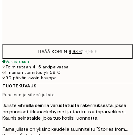
16,2
50x70 cm
32,
Frame
options
LISÄÄ KORIIN
-
9,98 €
19,95 €
Varastossa
Toimitetaan 4-5 arkipäivässä
Ilmainen toimitus yli 59 €
90 päivän avoin kauppa
TUOTEKUVAUS
Punainen ja vihreä juliste
Juliste vihreillä seinillä varustetusta rakennuksesta, jossa
on punaiset ikkunankehykset ja taotut rautaparvekkeet.
Kaunis seinätaide, joka tuo kotiisi luonnetta.
Tämä juliste on yksinoikeudella suunniteltu "Stories from...