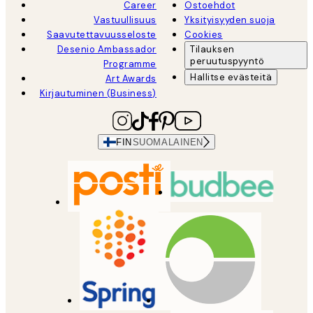
Career
Ostoehdot
Vastuullisuus
Yksityisyyden suoja
Saavutettavuusseloste
Cookies
Desenio Ambassador
Tilauksen
peruutuspyyntö
Programme
Hallitse evästeitä
Art Awards
Kirjautuminen (Business)
FIN
SUOMALAINEN