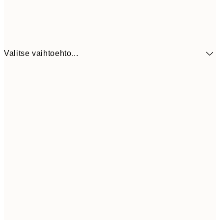
Valitse vaihtoehto...
9,
30x40 cm
19,