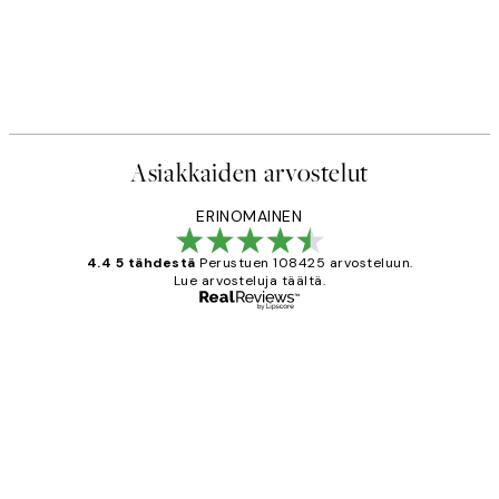
Asiakkaiden arvostelut
ERINOMAINEN
4.4 5 tähdestä
Perustuen 108425 arvosteluun.
Lue arvosteluja täältä.
Varmennettu ostaja
asiakkaiden
arvostelut
Very good quality. Fast delivery.
Thankyou.
19 touko