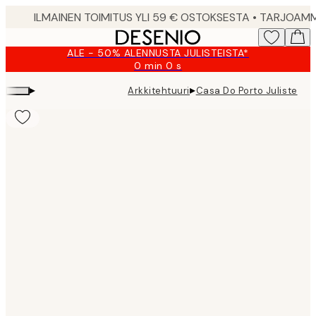
Skip
to
main
ALE - 50% ALENNUSTA JULISTEISTA*
content.
0 min
0 s
Voimassa
asti:
▸
▸
Arkkitehtuuri
Casa Do Porto Juliste
2026-
08-
09
Product