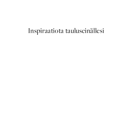
Sheep Juliste
Alkaen 9,98 €
19,95 €
Inspiraatiota tauluseinällesi