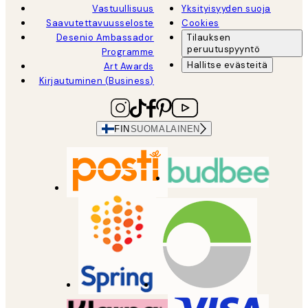
Vastuullisuus
Yksityisyyden suoja
Saavutettavuusseloste
Cookies
Desenio Ambassador
Tilauksen
peruutuspyyntö
Programme
Hallitse evästeitä
Art Awards
Kirjautuminen (Business)
FIN
SUOMALAINEN