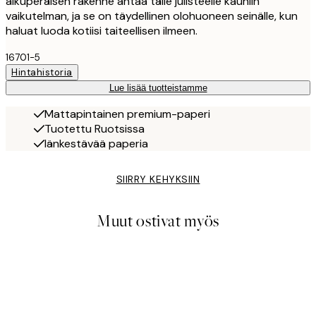
alkuperäisen rakenne antaa tälle julisteelle kauniin
vaikutelman, ja se on täydellinen olohuoneen seinälle, kun
haluat luoda kotiisi taiteellisen ilmeen.
16701-5
Hintahistoria
Lue lisää tuotteistamme
Mattapintainen premium-paperi
Tuotettu Ruotsissa
Iänkestävää paperia
SIIRRY KEHYKSIIN
Muut ostivat myös