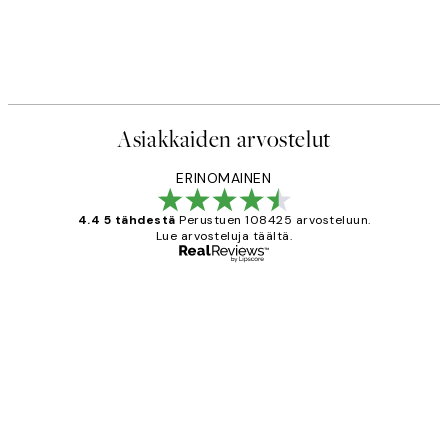
Asiakkaiden arvostelut
ERINOMAINEN
4.4 5 tähdestä
Perustuen 108425 arvosteluun.
Lue arvosteluja täältä.
Varmennettu ostaja
asiakkaiden
arvostelut
Very good quality. Fast delivery.
Thankyou.
19 touko
Tina I