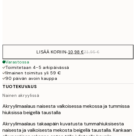
1
50x70 cm
Frame
options
LISÄÄ KORIIN
-
10,98 €
21,95 €
Varastossa
Toimitetaan 4-5 arkipäivässä
Ilmainen toimitus yli 59 €
90 päivän avoin kauppa
TUOTEKUVAUS
Nainen akryylissä
Akryylimaalaus naisesta valkoisessa mekossa ja tummissa
hiuksissa beigellä taustalla
Akryylimaalaus takaapäin kuvatusta tummahiuksisesta
naisesta ja valkoisesta mekosta beigellä taustalla. Kankaan