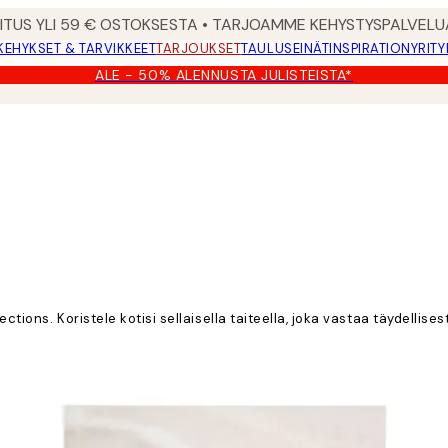
MITUS YLI 59 € OSTOKSESTA • TARJOAMME KEHYSTYSPALVELU
KEHYKSET & TARVIKKEET
TARJOUKSET
TAULUSEINÄT
INSPIRATION
YRITY
ALE - 50% ALENNUSTA JULISTEISTA*
ections. Koristele kotisi sellaisella taiteella, joka vastaa täydellis