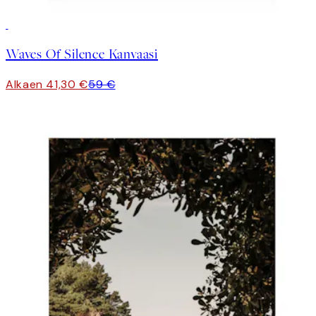
30%*
Waves Of Silence Kanvaasi
Alkaen 41,30 €
59 €