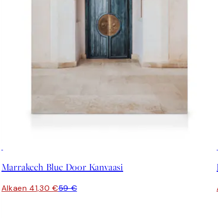
30%*
Marrakech Blue Door Kanvaasi
Alkaen 41,30 €
59 €