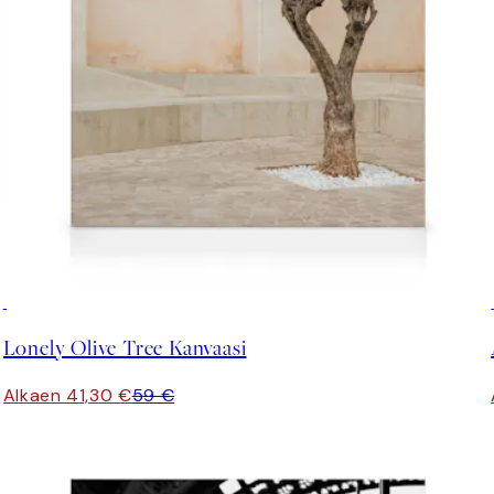
30%*
Lonely Olive Tree Kanvaasi
Alkaen 41,30 €
59 €