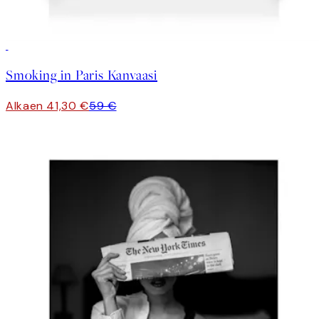
30%*
Smoking in Paris Kanvaasi
Alkaen 41,30 €
59 €