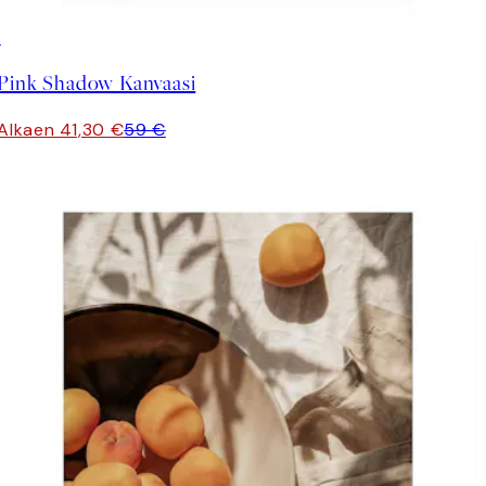
30%*
Pink Shadow Kanvaasi
Alkaen 41,30 €
59 €