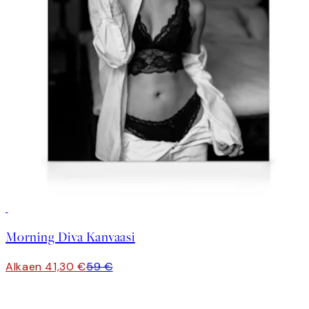
30%*
Morning Diva Kanvaasi
Alkaen 41,30 €
59 €