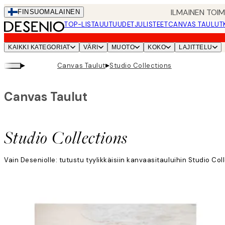
Skip
ILMAINEN TOI
FIN
SUOMALAINEN
to
TOP-LISTA
UUTUUDET
JULISTEET
CANVAS TAULUT
main
content.
KAIKKI KATEGORIAT
VÄRI
MUOTO
KOKO
LAJITTELU
▸
▸
Canvas Taulut
Studio Collections
Canvas Taulut
Studio Collections
Vain Deseniolle: tutustu tyylikkäisiin kanvaasitauluihin Studio Coll