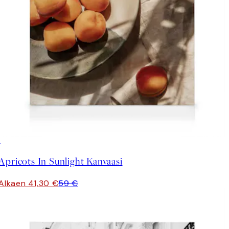
30%*
Apricots In Sunlight Kanvaasi
Alkaen 41,30 €
59 €