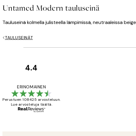
Untamed Modern tauluseinä
Tauluseinä kolmella julisteella lämpimissä, neutraaleissa beig
TAULUSEINÄT
4.4
asiakkaiden
arvostelut
Very good quality.
ERINOMAINEN
Perustuen 108425 arvosteluun.
Lue arvosteluja täältä.
19 touko
Tina I