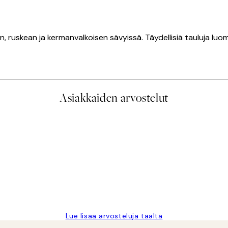
en, ruskean ja kermanvalkoisen sävyissä. Täydellisiä tauluja lu
Asiakkaiden arvostelut
 Fast delivery. Thankyou.
Lue lisää arvosteluja täältä