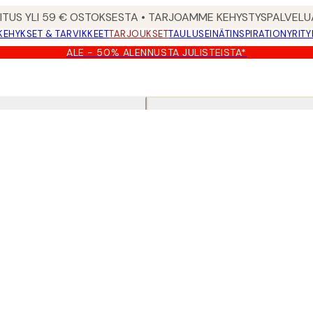
MITUS YLI 59 € OSTOKSESTA • TARJOAMME KEHYSTYSPALVELU
KEHYKSET & TARVIKKEET
TARJOUKSET
TAULUSEINÄT
INSPIRATION
YRITY
ALE - 50% ALENNUSTA JULISTEISTA*