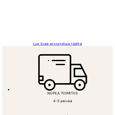
arvostelut
Very good quality. Fast delivery.
Thankyou.
19 touko
Tina I
Lue lisää arvosteluja täältä
NOPEA TOIMITUS
4-5 päivää