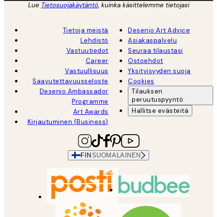
Lue
Tietosuojakäytäntö
, kuinka käsittelemme tietojasi
Tietoja meistä
Desenio Art Advice
Lehdistö
Asiakaspalvelu
Vastuutiedot
Seuraa tilaustasi
Career
Ostoehdot
Vastuullisuus
Yksityisyyden suoja
Saavutettavuusseloste
Cookies
Desenio Ambassador
Tilauksen
peruutuspyyntö
Programme
Hallitse evästeitä
Art Awards
Kirjautuminen (Business)
FIN
SUOMALAINEN