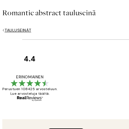
Romantic abstract tauluseinä
TAULUSEINÄT
4.4
asiakkaiden
arvostelut
Very good quality.
ERINOMAINEN
Perustuen 108425 arvosteluun.
Lue arvosteluja täältä.
19 touko
Tina I