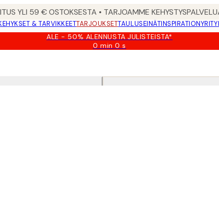
MITUS YLI 59 € OSTOKSESTA • TARJOAMME KEHYSTYSPALVELU
KEHYKSET & TARVIKKEET
TARJOUKSET
TAULUSEINÄT
INSPIRATION
YRITY
ALE - 50% ALENNUSTA JULISTEISTA*
0 min
0 s
Voimassa
asti:
2026-
08-
09