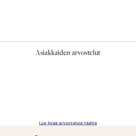
Asiakkaiden arvostelut
 Fast delivery. Thankyou.
Lue lisää arvosteluja täältä