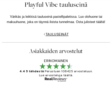
Playful Vibe tauluseinä
Värikäs ja leikkisä tauluseinä pastellipaletissa. Luo olohuone tai
makuuhuone, joka on täynnä iloista tunnelmaa. Osta julisteet täältä!
TAULUSEINÄT
Asiakkaiden arvostelut
ERINOMAINEN
4.4 5 tähdestä
Perustuen 108425 arvosteluun.
Lue arvosteluja täältä.
Varmennettu ostaja
asiakkaiden
arvostelut
Very good quality. Fast delivery.
Thankyou.