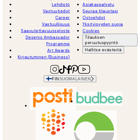
Lehdistö
Asiakaspalvelu
Vastuutiedot
Seuraa tilaustasi
Career
Ostoehdot
Vastuullisuus
Yksityisyyden suoja
Saavutettavuusseloste
Cookies
Desenio Ambassador
Tilauksen
peruutuspyyntö
Programme
Hallitse evästeitä
Art Awards
Kirjautuminen (Business)
FIN
SUOMALAINEN