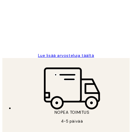
asiakkaiden
arvostelut
Very good quality. Fast delivery.
Thankyou.
19 touko
Tina I
Lue lisää arvosteluja täältä
NOPEA TOIMITUS
4-5 päivää