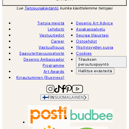
Lue
Tietosuojakäytäntö
, kuinka käsittelemme tietojasi
Tietoja meistä
Desenio Art Advice
Lehdistö
Asiakaspalvelu
Vastuutiedot
Seuraa tilaustasi
Career
Ostoehdot
Vastuullisuus
Yksityisyyden suoja
Saavutettavuusseloste
Cookies
Desenio Ambassador
Tilauksen
peruutuspyyntö
Programme
Hallitse evästeitä
Art Awards
Kirjautuminen (Business)
FIN
SUOMALAINEN