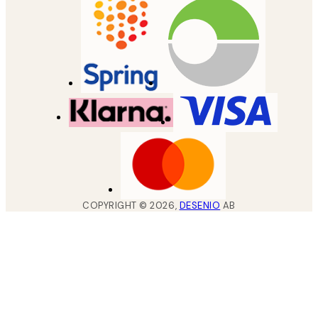
COPYRIGHT ©
2026
,
DESENIO
AB