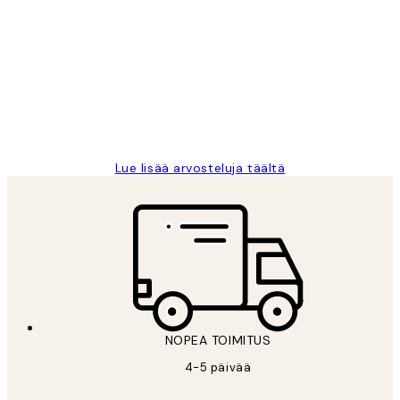
asiakkaiden
arvostelut
Very good quality. Fast delivery.
Thankyou.
19 touko
Tina I
Lue lisää arvosteluja täältä
NOPEA TOIMITUS
4-5 päivää