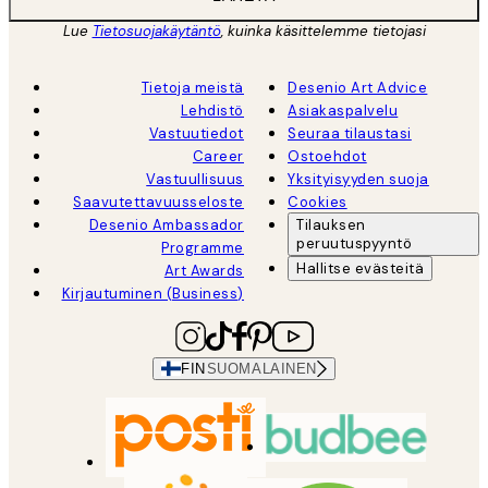
Lue
Tietosuojakäytäntö
, kuinka käsittelemme tietojasi
Tietoja meistä
Desenio Art Advice
Lehdistö
Asiakaspalvelu
Vastuutiedot
Seuraa tilaustasi
Career
Ostoehdot
Vastuullisuus
Yksityisyyden suoja
Saavutettavuusseloste
Cookies
Desenio Ambassador
Tilauksen
peruutuspyyntö
Programme
Hallitse evästeitä
Art Awards
Kirjautuminen (Business)
FIN
SUOMALAINEN