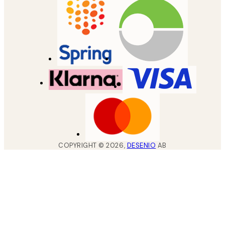
COPYRIGHT ©
2026
,
DESENIO
AB