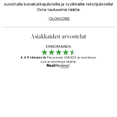
suosituilla kuivakukkajulisteilla ja tyylikkäillä tekstijulisteilla!
Osta tauluseinä täältä.
OLOHUONE
Asiakkaiden arvostelut
ERINOMAINEN
4.4 5 tähdestä
Perustuen 108425 arvosteluun.
Lue arvosteluja täältä.
Varmennettu ostaja
asiakkaiden
arvostelut
Very good quality. Fast delivery.
Thankyou.
19 touko
Tina I