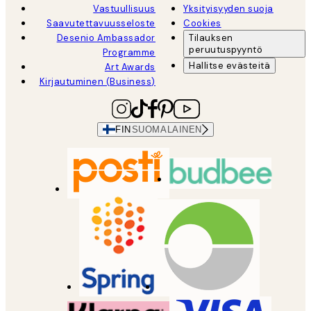
Vastuullisuus
Yksityisyyden suoja
Saavutettavuusseloste
Cookies
Desenio Ambassador
Tilauksen
peruutuspyyntö
Programme
Hallitse evästeitä
Art Awards
Kirjautuminen (Business)
FIN
SUOMALAINEN