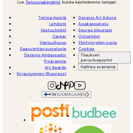
Lue
Tietosuojakäytäntö
, kuinka käsittelemme tietojasi
Tietoja meistä
Desenio Art Advice
Lehdistö
Asiakaspalvelu
Vastuutiedot
Seuraa tilaustasi
Career
Ostoehdot
Vastuullisuus
Yksityisyyden suoja
Saavutettavuusseloste
Cookies
Desenio Ambassador
Tilauksen
peruutuspyyntö
Programme
Hallitse evästeitä
Art Awards
Kirjautuminen (Business)
FIN
SUOMALAINEN