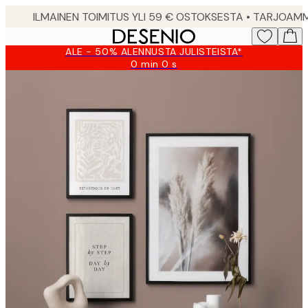
Skip
to
main
ALE - 50% ALENNUSTA JULISTEISTA*
content.
0 min
0 s
Voimassa
asti:
2026-
08-
09