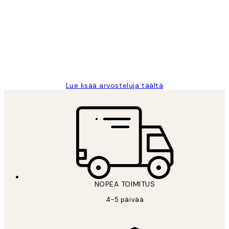
arvostelut
Very good quality. Fast delivery.
Thankyou.
19 touko
Tina I
Lue lisää arvosteluja täältä
NOPEA TOIMITUS
4-5 päivää