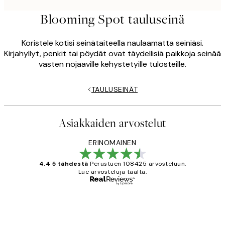
Blooming Spot tauluseinä
Koristele kotisi seinätaiteella naulaamatta seiniäsi.
Kirjahyllyt, penkit tai pöydät ovat täydellisiä paikkoja seinää
vasten nojaaville kehystetyille tulosteille.
TAULUSEINÄT
Asiakkaiden arvostelut
ERINOMAINEN
4.4 5 tähdestä
Perustuen 108425 arvosteluun.
Lue arvosteluja täältä.
Varmennettu ostaja
asiakkaiden
arvostelut