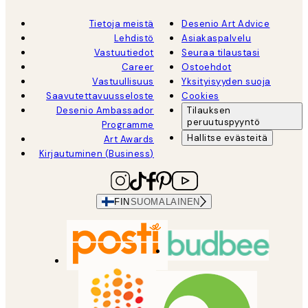
Tietoja meistä
Desenio Art Advice
Lehdistö
Asiakaspalvelu
Vastuutiedot
Seuraa tilaustasi
Career
Ostoehdot
Vastuullisuus
Yksityisyyden suoja
Saavutettavuusseloste
Cookies
Desenio Ambassador
Tilauksen
peruutuspyyntö
Programme
Hallitse evästeitä
Art Awards
Kirjautuminen (Business)
FIN
SUOMALAINEN