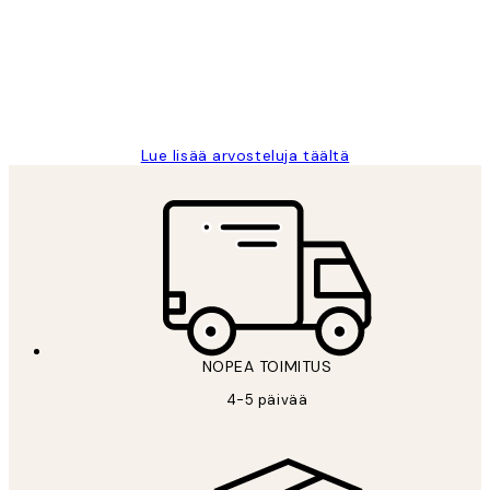
Very good quality. Fast delivery.
Thankyou.
19 touko
Tina I
Lue lisää arvosteluja täältä
NOPEA TOIMITUS
4-5 päivää