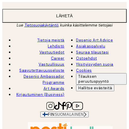
LÄHETÄ
Lue
Tietosuojakäytäntö
, kuinka käsittelemme tietojasi
Tietoja meistä
Desenio Art Advice
Lehdistö
Asiakaspalvelu
Vastuutiedot
Seuraa tilaustasi
Career
Ostoehdot
Vastuullisuus
Yksityisyyden suoja
Saavutettavuusseloste
Cookies
Desenio Ambassador
Tilauksen
peruutuspyyntö
Programme
Hallitse evästeitä
Art Awards
Kirjautuminen (Business)
FIN
SUOMALAINEN