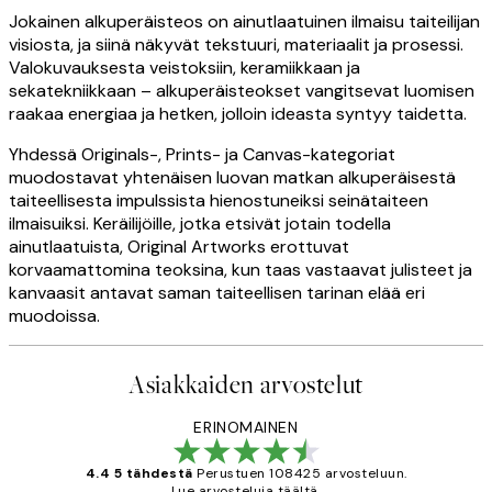
Jokainen alkuperäisteos on ainutlaatuinen ilmaisu taiteilijan
visiosta, ja siinä näkyvät tekstuuri, materiaalit ja prosessi.
Valokuvauksesta veistoksiin, keramiikkaan ja
sekatekniikkaan – alkuperäisteokset vangitsevat luomisen
raakaa energiaa ja hetken, jolloin ideasta syntyy taidetta.
Yhdessä Originals-, Prints- ja Canvas-kategoriat
muodostavat yhtenäisen luovan matkan alkuperäisestä
taiteellisesta impulssista hienostuneiksi seinätaiteen
ilmaisuiksi. Keräilijöille, jotka etsivät jotain todella
ainutlaatuista, Original Artworks erottuvat
korvaamattomina teoksina, kun taas vastaavat julisteet ja
kanvaasit antavat saman taiteellisen tarinan elää eri
muodoissa.
Asiakkaiden arvostelut
ERINOMAINEN
4.4 5 tähdestä
Perustuen 108425 arvosteluun.
Lue arvosteluja täältä.