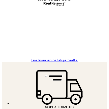
Varmennettu ostaja
asiakkaiden
arvostelut
Very good quality. Fast delivery.
Thankyou.
19 touko
Tina I
Lue lisää arvosteluja täältä
NOPEA TOIMITUS