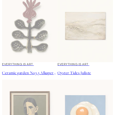
EVERYTHING IS ART
EVERYTHING IS ART
Ceramic garden No3.3 Alkuperäinen taideteos
Oyster Tides Juliste