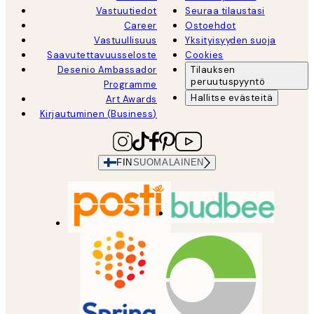
Vastuutiedot
Seuraa tilaustasi
Career
Ostoehdot
Vastuullisuus
Yksityisyyden suoja
Saavutettavuusseloste
Cookies
Desenio Ambassador
Tilauksen
peruutuspyyntö
Programme
Hallitse evästeitä
Art Awards
Kirjautuminen (Business)
FIN
SUOMALAINEN