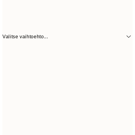
Valitse vaihtoehto...
7,
21x30 cm