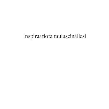
50%*
Watercolor Kiss Juliste
Alkaen 3,98 €
7,95 €
Inspiraatiota tauluseinällesi