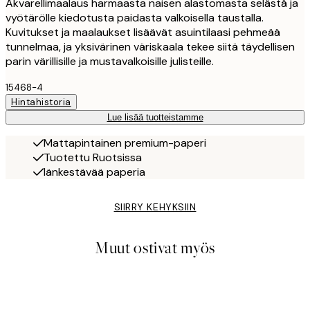
Akvarellimaalaus harmaasta naisen alastomasta selästä ja
vyötärölle kiedotusta paidasta valkoisella taustalla.
Kuvitukset ja maalaukset lisäävät asuintilaasi pehmeää
tunnelmaa, ja yksivärinen väriskaala tekee siitä täydellisen
parin värillisille ja mustavalkoisille julisteille.
15468-4
Hintahistoria
Lue lisää tuotteistamme
Mattapintainen premium-paperi
Tuotettu Ruotsissa
Iänkestävää paperia
SIIRRY KEHYKSIIN
Muut ostivat myös