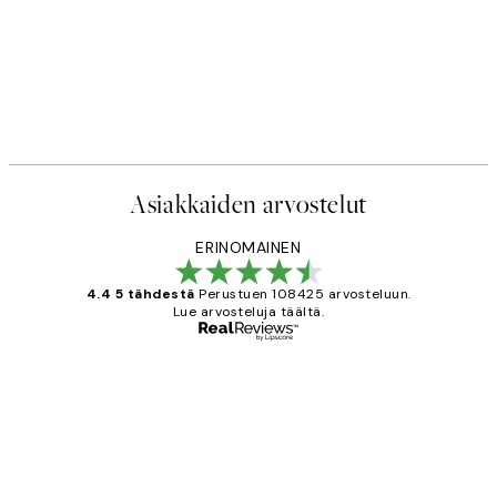
Asiakkaiden arvostelut
ERINOMAINEN
4.4 5 tähdestä
Perustuen 108425 arvosteluun.
Lue arvosteluja täältä.
Varmennettu ostaja
asiakkaiden
arvostelut
Very good quality. Fast delivery.
Thankyou.