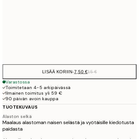
10,9
30x40 cm
21,
1
50x70 cm
Frame
options
LISÄÄ KORIIN
-
7,50 €
15 €
Varastossa
Toimitetaan 4-5 arkipäivässä
Ilmainen toimitus yli 59 €
90 päivän avoin kauppa
TUOTEKUVAUS
Alaston selkä
Maalaus alastoman naisen selästä ja vyötäisille kiedotusta
paidasta