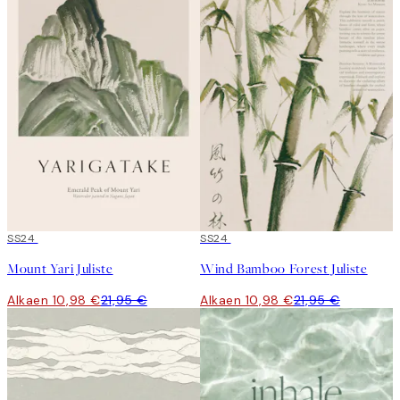
50%*
SS24
50%*
SS24
Mount Yari Juliste
Wind Bamboo Forest Juliste
Alkaen 10,98 €
21,95 €
Alkaen 10,98 €
21,95 €