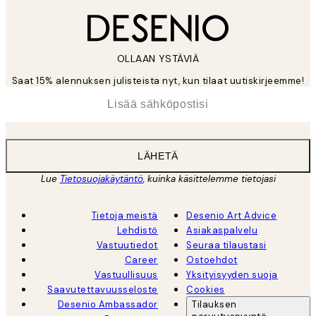
OLLAAN YSTÄVIÄ
Saat 15% alennuksen julisteista nyt, kun tilaat uutiskirjeemme!
*
Sähköposti
LÄHETÄ
Lue
Tietosuojakäytäntö
, kuinka käsittelemme tietojasi
Tietoja meistä
Desenio Art Advice
Lehdistö
Asiakaspalvelu
Vastuutiedot
Seuraa tilaustasi
Career
Ostoehdot
Vastuullisuus
Yksityisyyden suoja
Saavutettavuusseloste
Cookies
Desenio Ambassador
Tilauksen