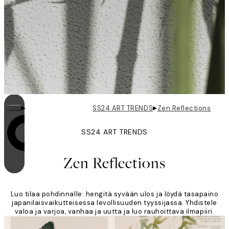
▸
▸
SS24 ART TRENDS
Zen Reflections
SS24 ART TRENDS
Looping on päällä
Zen Reflections
Luo tilaa pohdinnalle: hengitä syvään ulos ja löydä tasapaino
japanilaisvaikutteisessa levollisuuden tyyssijassa. Yhdistele
valoa ja varjoa, vanhaa ja uutta ja luo rauhoittava ilmapiiri.