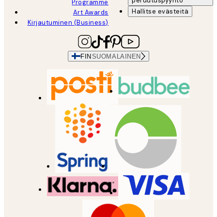
peruutuspyyntö
Programme
Hallitse evästeitä
Art Awards
Kirjautuminen (Business)
FIN
SUOMALAINEN