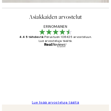
Asiakkaiden arvostelut
ERINOMAINEN
4.4 5 tähdestä
Perustuen 108425 arvosteluun.
Lue arvosteluja täältä.
Varmennettu ostaja
asiakkaiden
arvostelut
Very good quality. Fast delivery.
Thankyou.
19 touko
Tina I
Lue lisää arvosteluja täältä