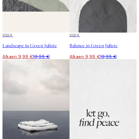
50%*
SS24
50%*
SS24
Landscape in Green Juliste
Balance in Green Juliste
Alkaen 9,98 €
19,95 €
Alkaen 9,98 €
19,95 €