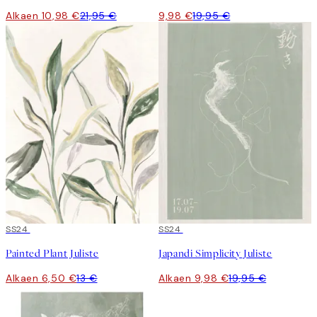
Alkaen 10,98 €
21,95 €
9,98 €
19,95 €
50%*
SS24
50%*
SS24
Painted Plant Juliste
Japandi Simplicity Juliste
Alkaen 6,50 €
13 €
Alkaen 9,98 €
19,95 €