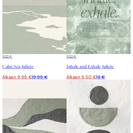
50%*
SS24
50%*
SS24
Calm Sea Juliste
Inhale and Exhale Juliste
Alkaen 9,98 €
19,95 €
Alkaen 6,50 €
13 €