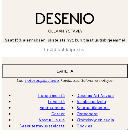
OLLAAN YSTÄVIÄ
Saat 15% alennuksen julisteista nyt, kun tilaat uutiskirjeemme!
*
Sähköposti
LÄHETÄ
Lue
Tietosuojakäytäntö
, kuinka käsittelemme tietojasi
Tietoja meistä
Desenio Art Advice
Lehdistö
Asiakaspalvelu
Vastuutiedot
Seuraa tilaustasi
Career
Ostoehdot
Vastuullisuus
Yksityisyyden suoja
Saavutettavuusseloste
Cookies