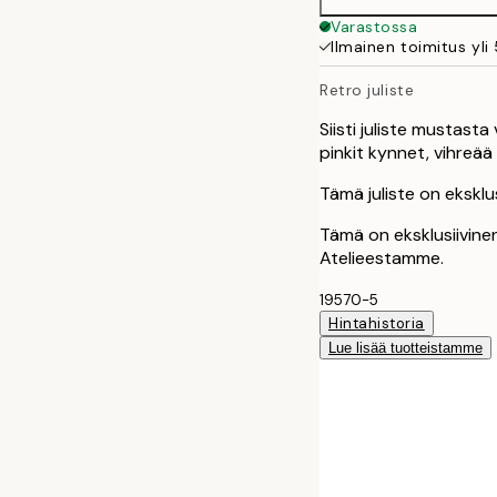
Varastossa
Ilmainen toimitus yli
Retro juliste
Siisti juliste mustast
pinkit kynnet, vihreä
Tämä juliste on eksklu
Tämä on eksklusiivinen
Atelieestamme.
19570-5
Hintahistoria
Lue lisää tuotteistamme