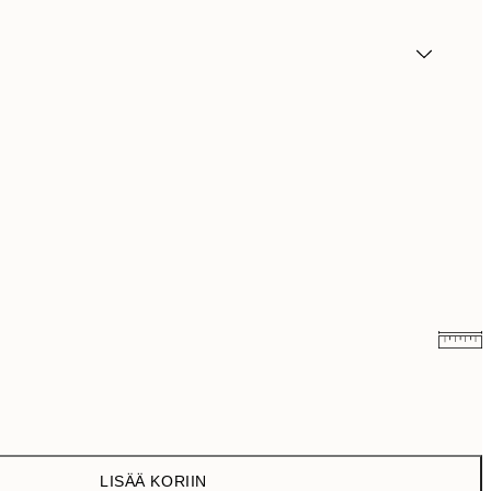
9,98 €
19,95 €
16,23 €
32,45 €
LISÄÄ KORIIN