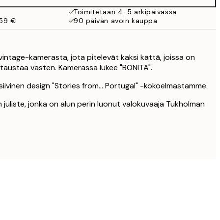
Toimitetaan 4-5 arkipäivässä
 59 €
90 päivän avoin kauppa
a vintage-kamerasta, jota pitelevät kaksi kättä, joissa on
ä taustaa vasten. Kamerassa lukee "BONITA".
siivinen design "Stories from... Portugal" -kokoelmastamme.
 juliste, jonka on alun perin luonut valokuvaaja Tukholman