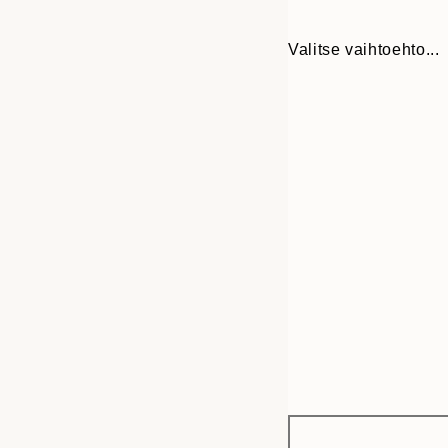
Valitse vaihtoehto...
Frame
30x40 cm
options
50x70 cm