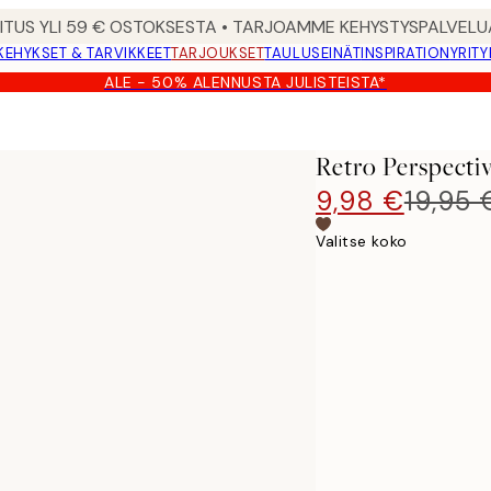
MITUS YLI 59 € OSTOKSESTA • TARJOAMME KEHYSTYSPALVELU
KEHYKSET & TARVIKKEET
TARJOUKSET
TAULUSEINÄT
INSPIRATION
YRITY
ALE - 50% ALENNUSTA JULISTEISTA*
Retro Perspectiv
9,98 €
19,95 
Valitse koko