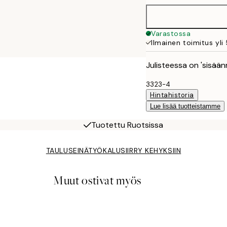
Varastossa
Ilmainen toimitus yli
Julisteessa on 'sisään
3323-4
Hintahistoria
Lue lisää tuotteistamme
Tuotettu Ruotsissa
TAULUSEINÄTYÖKALU
SIIRRY KEHYKSIIN
Muut ostivat myös