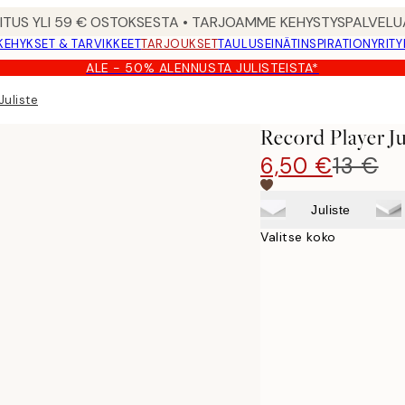
MITUS YLI 59 € OSTOKSESTA • TARJOAMME KEHYSTYSPALVELU
KEHYKSET & TARVIKKEET
TARJOUKSET
TAULUSEINÄT
INSPIRATION
YRITY
ALE - 50% ALENNUSTA JULISTEISTA*
Juliste
Record Player Ju
6,50 €
13 €
Juliste
Valitse koko