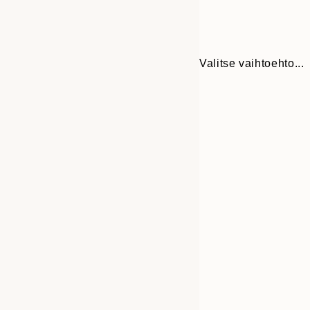
Valitse vaihtoehto...
Frame
21x30 cm
options
30x40 cm