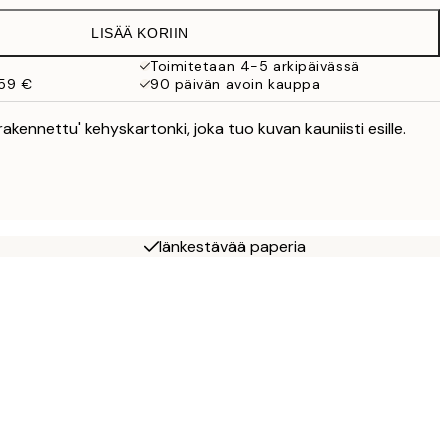
19,95 €
LISÄÄ KORIIN
Toimitetaan 4-5 arkipäivässä
 59 €
90 päivän avoin kauppa
rakennettu' kehyskartonki, joka tuo kuvan kauniisti esille.
Iänkestävää paperia