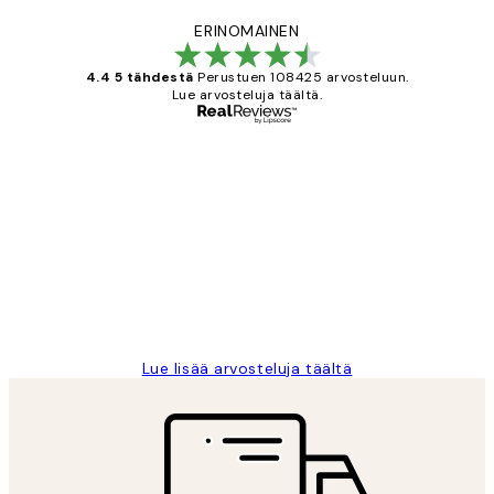
ERINOMAINEN
4.4 5 tähdestä
Perustuen 108425 arvosteluun.
Lue arvosteluja täältä.
Varmennettu ostaja
asiakkaiden
arvostelut
Very good quality. Fast delivery.
Thankyou.
19 touko
Tina I
Lue lisää arvosteluja täältä