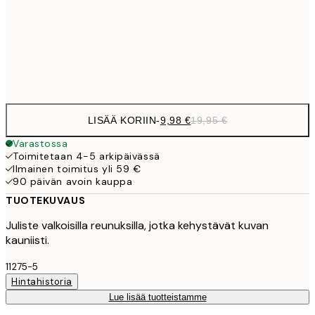
16,2
50x70 cm
32,
Frame
options
LISÄÄ KORIIN
-
9,98 €
19,95 €
Varastossa
Toimitetaan 4-5 arkipäivässä
Ilmainen toimitus yli 59 €
90 päivän avoin kauppa
TUOTEKUVAUS
Juliste valkoisilla reunuksilla, jotka kehystävät kuvan
kauniisti.
11275-5
Hintahistoria
Lue lisää tuotteistamme