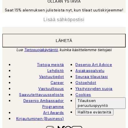
OLLAAN YSTÄVIÄ
Saat 15% alennuksen julisteista nyt, kun tilaat uutiskirjeemme!
*
Sähköposti
LÄHETÄ
Lue
Tietosuojakäytäntö
, kuinka käsittelemme tietojasi
Tietoja meistä
Desenio Art Advice
Lehdistö
Asiakaspalvelu
Vastuutiedot
Seuraa tilaustasi
Career
Ostoehdot
Vastuullisuus
Yksityisyyden suoja
Saavutettavuusseloste
Cookies
Desenio Ambassador
Tilauksen
peruutuspyyntö
Programme
Hallitse evästeitä
Art Awards
Kirjautuminen (Business)