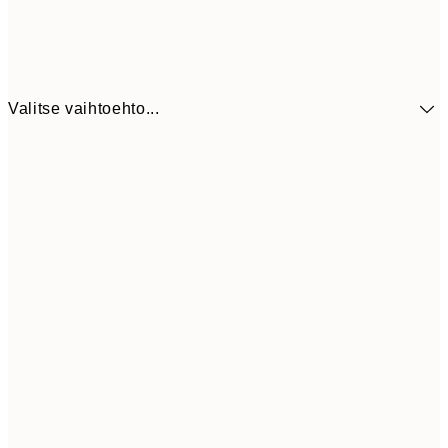
Valitse vaihtoehto...
9,
30x40 cm
19,