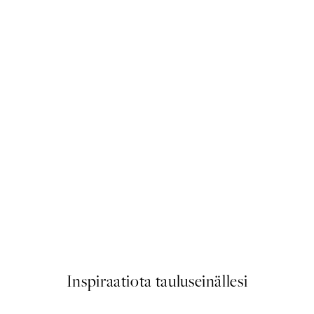
50%*
Citrus Delivery Juliste
Alkaen 9,98 €
19,95 €
Inspiraatiota tauluseinällesi