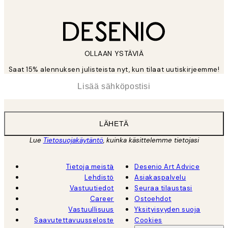
OLLAAN YSTÄVIÄ
Saat 15% alennuksen julisteista nyt, kun tilaat uutiskirjeemme!
*
Sähköposti
LÄHETÄ
Lue
Tietosuojakäytäntö
, kuinka käsittelemme tietojasi
Tietoja meistä
Desenio Art Advice
Lehdistö
Asiakaspalvelu
Vastuutiedot
Seuraa tilaustasi
Career
Ostoehdot
Vastuullisuus
Yksityisyyden suoja
Saavutettavuusseloste
Cookies