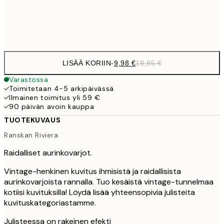
Frame
options
LISÄÄ KORIIN
-
9,98 €
19,95 €
Varastossa
Toimitetaan 4-5 arkipäivässä
Ilmainen toimitus yli 59 €
90 päivän avoin kauppa
TUOTEKUVAUS
Ranskan Riviera
Raidalliset aurinkovarjot.
Vintage-henkinen kuvitus ihmisistä ja raidallisista
aurinkovarjoista rannalla. Tuo kesäistä vintage-tunnelmaa
kotiisi kuvituksilla! Löydä lisää yhteensopivia julisteita
kuvituskategoriastamme.
Julisteessa on rakeinen efekti