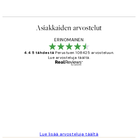
Asiakkaiden arvostelut
ERINOMAINEN
4.4 5 tähdestä
Perustuen 108425 arvosteluun.
Lue arvosteluja täältä.
Varmennettu ostaja
asiakkaiden
arvostelut
Very good quality. Fast delivery.
Thankyou.
19 touko
Tina I
Lue lisää arvosteluja täältä