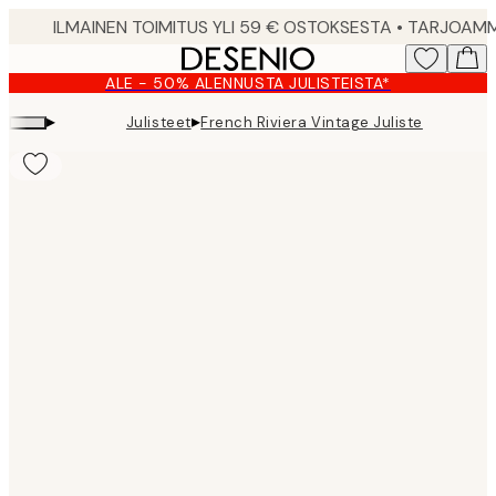
Skip
to
main
ALE - 50% ALENNUSTA JULISTEISTA*
content.
▸
▸
Julisteet
French Riviera Vintage Juliste
Product
images