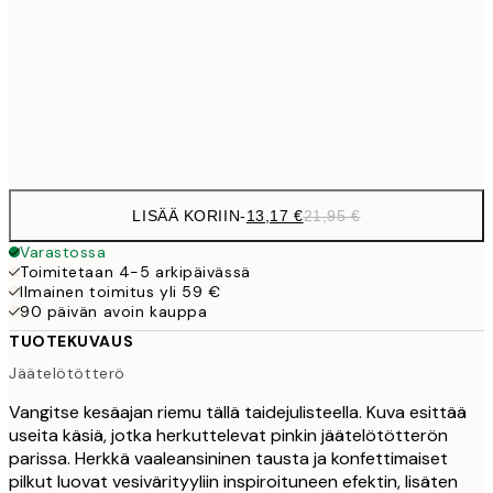
21,
22,8
50x70 cm
Frame
options
LISÄÄ KORIIN
-
13,17 €
21,95 €
Varastossa
Toimitetaan 4-5 arkipäivässä
Ilmainen toimitus yli 59 €
90 päivän avoin kauppa
TUOTEKUVAUS
Jäätelötötterö
Vangitse kesäajan riemu tällä taidejulisteella. Kuva esittää
useita käsiä, jotka herkuttelevat pinkin jäätelötötterön
parissa. Herkkä vaaleansininen tausta ja konfettimaiset
pilkut luovat vesivärityyliin inspiroituneen efektin, lisäten