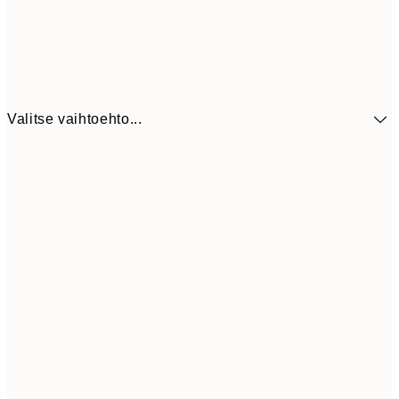
Valitse vaihtoehto...
13,1
30x40 cm