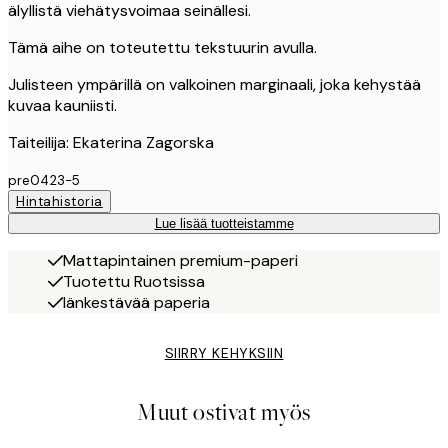
älyllistä viehätysvoimaa seinällesi.
Tämä aihe on toteutettu tekstuurin avulla.
Julisteen ympärillä on valkoinen marginaali, joka kehystää
kuvaa kauniisti.
Taiteilija: Ekaterina Zagorska
pre0423-5
Hintahistoria
Lue lisää tuotteistamme
Mattapintainen premium-paperi
Tuotettu Ruotsissa
Iänkestävää paperia
SIIRRY KEHYKSIIN
Muut ostivat myös