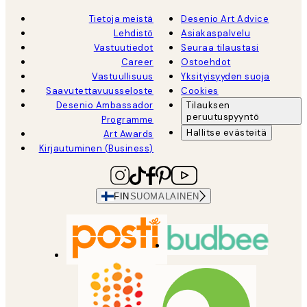
Tietoja meistä
Desenio Art Advice
Lehdistö
Asiakaspalvelu
Vastuutiedot
Seuraa tilaustasi
Career
Ostoehdot
Vastuullisuus
Yksityisyyden suoja
Saavutettavuusseloste
Cookies
Desenio Ambassador
Tilauksen
peruutuspyyntö
Programme
Hallitse evästeitä
Art Awards
Kirjautuminen (Business)
FIN
SUOMALAINEN