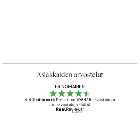
Asiakkaiden arvostelut
ERINOMAINEN
4.4 5 tähdestä
Perustuen 108425 arvosteluun.
Lue arvosteluja täältä.
Varmennettu ostaja
asiakkaiden
arvostelut
Very good quality. Fast delivery.