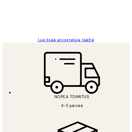
Thankyou.
19 touko
Tina I
Lue lisää arvosteluja täältä
NOPEA TOIMITUS
4-5 päivää