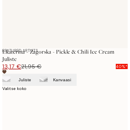
images
FEATURED ARTISTS
Ekaterina - Zagorska - Pickle & Chili Ice Cream
Juliste
13,17 €
21,95 €
40%*
Juliste
Kanvaasi
Valitse koko