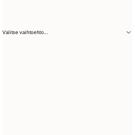
Valitse vaihtoehto...
3,
13x18 cm
7,