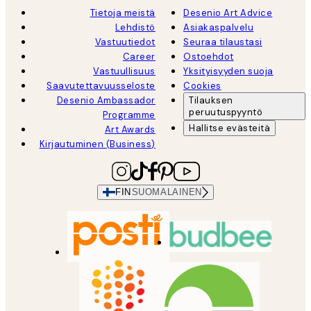
Tietoja meistä
Desenio Art Advice
Lehdistö
Asiakaspalvelu
Vastuutiedot
Seuraa tilaustasi
Career
Ostoehdot
Vastuullisuus
Yksityisyyden suoja
Saavutettavuusseloste
Cookies
Desenio Ambassador
Tilauksen
peruutuspyyntö
Programme
Hallitse evästeitä
Art Awards
Kirjautuminen (Business)
FIN
SUOMALAINEN