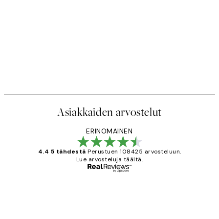
Asiakkaiden arvostelut
ERINOMAINEN
4.4 5 tähdestä
Perustuen 108425 arvosteluun.
Lue arvosteluja täältä.
Varmennettu ostaja
asiakkaiden
arvostelut
Very good quality. Fast delivery.