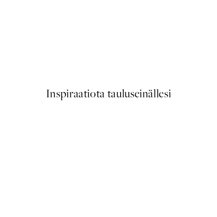
50%*
Baby It's Cold Outside Juliste
Alkaen 3,98 €
7,95 €
Inspiraatiota tauluseinällesi