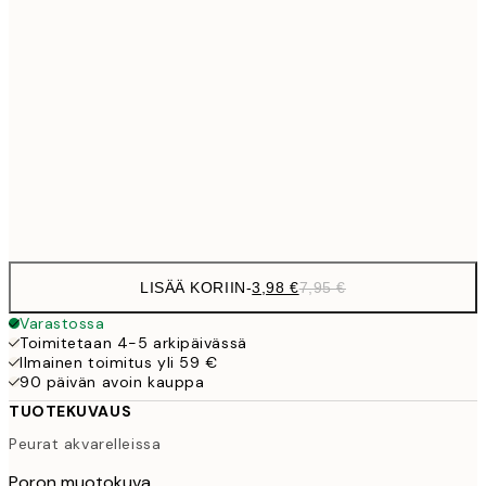
7,
21x30 cm
10,9
30x40 cm
21,
1
50x70 cm
Frame
options
LISÄÄ KORIIN
-
3,98 €
7,95 €
Varastossa
Toimitetaan 4-5 arkipäivässä
Ilmainen toimitus yli 59 €
90 päivän avoin kauppa
TUOTEKUVAUS
Peurat akvarelleissa
Poron muotokuva