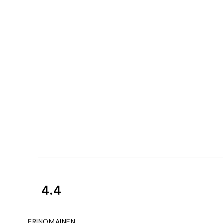
4.4
asiakkaiden
arvostelut
Very good quality.
ERINOMAINEN