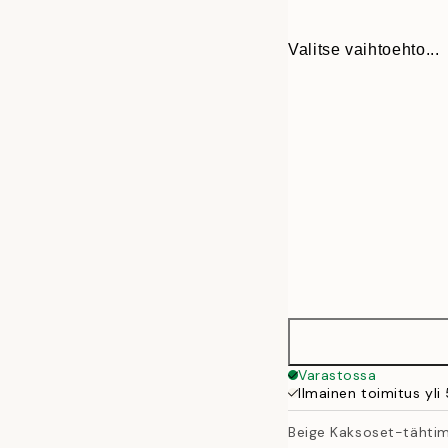
Valitse vaihtoehto...
30x40 cm
Varastossa
Ilmainen toimitus yli
50x70 cm
Beige Kaksoset-tähtim