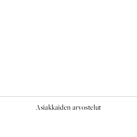
50%*
Scent of Roses Juliste
Alkaen 7,50 €
15 €
Asiakkaiden arvostelut
 Fast delivery. Thankyou.