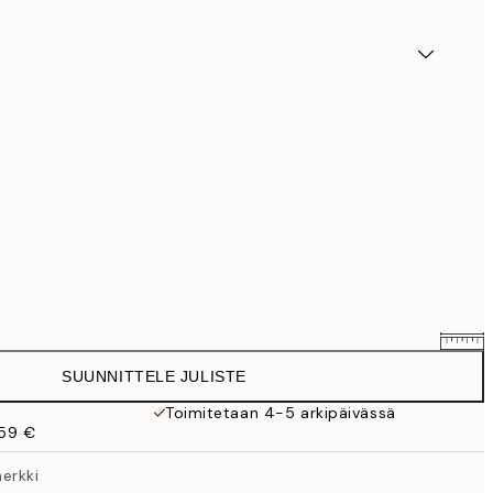
SUUNNITTELE JULISTE
25,56 €
31,95 €
Toimitetaan 4-5 arkipäivässä
 59 €
33,56 €
41,95 €
erkki