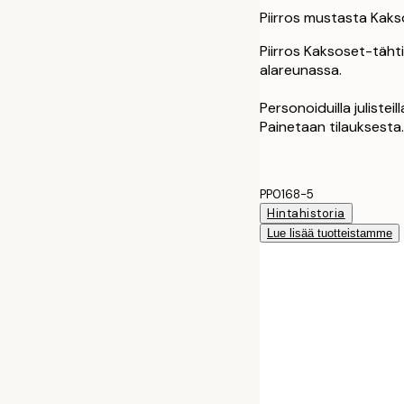
Piirros mustasta Kaks
Piirros Kaksoset-tähti
alareunassa.
Personoiduilla julisteil
Painetaan tilauksesta.
PP0168-5
Hintahistoria
Lue lisää tuotteistamme