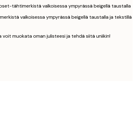
oset-tähtimerkistä valkoisessa ympyrässä beigellä taustalla
merkistä valkoisessa ympyrässä beigellä taustalla ja tekstillä
la voit muokata oman julisteesi ja tehdä siitä uniikin!