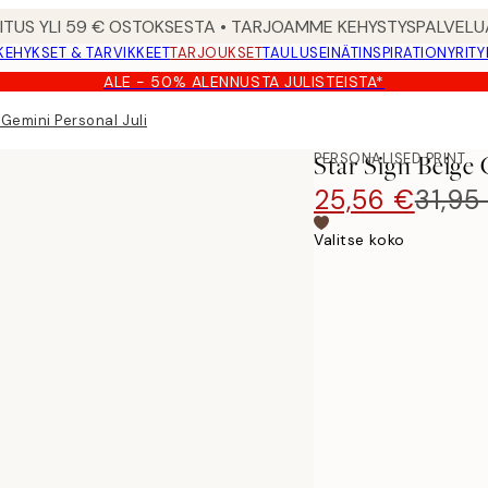
MITUS YLI 59 € OSTOKSESTA • TARJOAMME KEHYSTYSPALVELU
KEHYKSET & TARVIKKEET
TARJOUKSET
TAULUSEINÄT
INSPIRATION
YRITY
ALE - 50% ALENNUSTA JULISTEISTA*
 Gemini Personal Juliste
PERSONALISED PRINT
Star Sign Beige 
25,56 €
31,95
Valitse koko