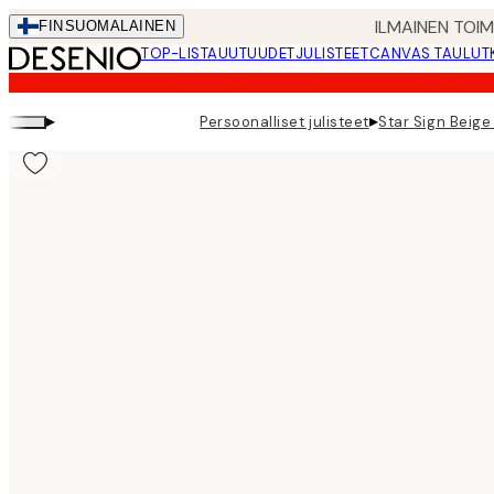
Skip
ILMAINEN TOI
FIN
SUOMALAINEN
to
TOP-LISTA
UUTUUDET
JULISTEET
CANVAS TAULUT
main
content.
▸
▸
Persoonalliset julisteet
Star Sign Beige