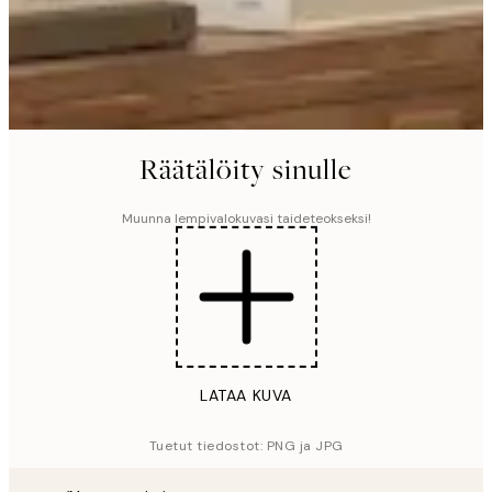
Räätälöity sinulle
Muunna lempivalokuvasi taideteokseksi!
LATAA KUVA
Tuetut tiedostot: PNG ja JPG