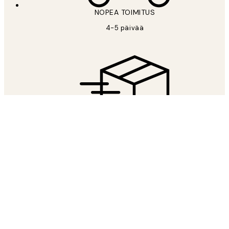
NOPEA TOIMITUS
4-5 päivää
ILMAINEN TOIMITUS
Ilmainen toimitus yli 59 €
OLLAAN YSTÄVIÄ
Saat 15% alennuksen julisteista nyt, kun tilaat uutiskirjeemme!
*
Sähköposti