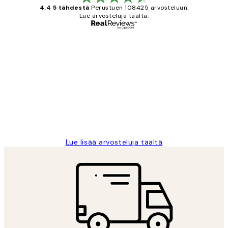
4.4 5 tähdestä
Perustuen 108425 arvosteluun.
Lue arvosteluja täältä.
Varmennettu ostaja
asiakkaiden
arvostelut
Very good quality. Fast delivery.
Thankyou.
19 touko
Tina I
Lue lisää arvosteluja täältä