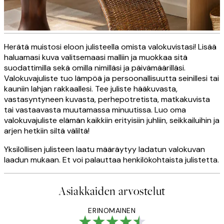
Herätä muistosi eloon julisteella omista valokuvistasi! Lisää
Personoidut valokuvakanvaasit
haluamasi kuva valitsemaasi malliin ja muokkaa sitä
suodattimilla sekä omilla nimilläsi ja päivämäärilläsi.
Valokuvajuliste tuo lämpöä ja persoonallisuutta seinillesi tai
kauniin lahjan rakkaallesi. Tee juliste hääkuvasta,
LUO NYT
vastasyntyneen kuvasta, perhepotretista, matkakuvista
tai vastaavasta muutamassa minuutissa. Luo oma
valokuvajuliste elämän kaikkiin erityisiin juhliin, seikkailuihin ja
arjen hetkiin siltä väliltä!
Yksilöllisen julisteen laatu määräytyy ladatun valokuvan
laadun mukaan. Et voi palauttaa henkilökohtaista julistetta.
Asiakkaiden arvostelut
ERINOMAINEN