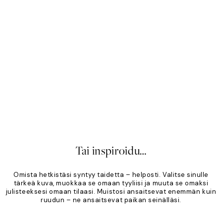
Mono
Sof
Alkaen 19,96 €
24,95 €
Alk
20%*
20
Tai inspiroidu…
Omista hetkistäsi syntyy taidetta – helposti. Valitse sinulle
tärkeä kuva, muokkaa se omaan tyyliisi ja muuta se omaksi
julisteeksesi omaan tilaasi. Muistosi ansaitsevat enemmän kuin
ruudun – ne ansaitsevat paikan seinälläsi.
Product