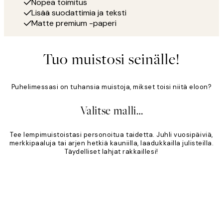
Nopea toimitus
Lisää suodattimia ja teksti
Matte premium -paperi
Tuo muistosi seinälle!
Puhelimessasi on tuhansia muistoja, mikset toisi niitä eloon?
Valitse malli…
Tee lempimuistoistasi personoitua taidetta. Juhli vuosipäiviä,
merkkipaaluja tai arjen hetkiä kauniilla, laadukkailla julisteilla.
Täydelliset lahjat rakkaillesi!
Product
Slider